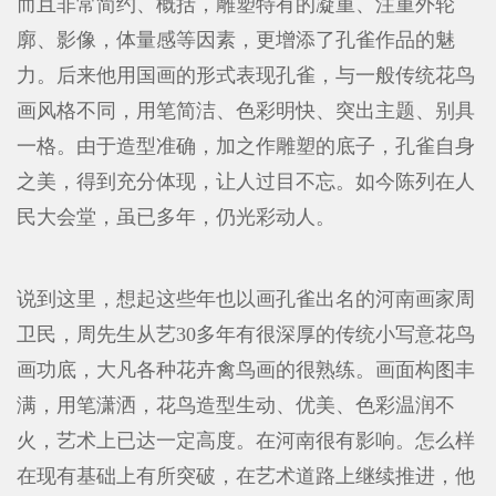
而且非常简约、概括，雕塑特有的凝重、注重外轮
廓、影像，体量感等因素，更增添了孔雀作品的魅
力。后来他用国画的形式表现孔雀，与一般传统花鸟
画风格不同，用笔简洁、色彩明快、突出主题、别具
一格。由于造型准确，加之作雕塑的底子，孔雀自身
之美，得到充分体现，让人过目不忘。如今陈列在人
民大会堂，虽已多年，仍光彩动人。
说到这里，想起这些年也以画孔雀出名的河南画家周
卫民，周先生从艺30多年有很深厚的传统小写意花鸟
画功底，大凡各种花卉禽鸟画的很熟练。画面构图丰
满，用笔潇洒，花鸟造型生动、优美、色彩温润不
火，艺术上已达一定高度。在河南很有影响。怎么样
在现有基础上有所突破，在艺术道路上继续推进，他