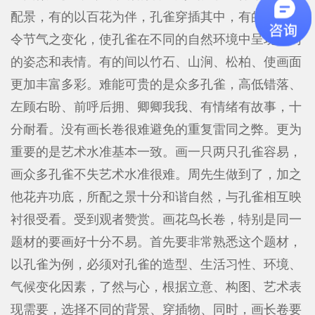
配景，有的以百花为伴，孔雀穿插其中，有的突出时
令节气之变化，使孔雀在不同的自然环境中呈现不同
的姿态和表情。有的间以竹石、山涧、松柏、使画面
更加丰富多彩。难能可贵的是众多孔雀，高低错落、
左顾右盼、前呼后拥、卿卿我我、有情绪有故事，十
分耐看。没有画长卷很难避免的重复雷同之弊。更为
重要的是艺术水准基本一致。画一只两只孔雀容易，
画众多孔雀不失艺术水准很难。周先生做到了，加之
他花卉功底，所配之景十分和谐自然，与孔雀相互映
衬很受看。受到观者赞赏。画花鸟长卷，特别是同一
题材的要画好十分不易。首先要非常熟悉这个题材，
以孔雀为例，必须对孔雀的造型、生活习性、环境、
气候变化因素，了然与心，根据立意、构图、艺术表
现需要，选择不同的背景、穿插物、同时，画长卷要