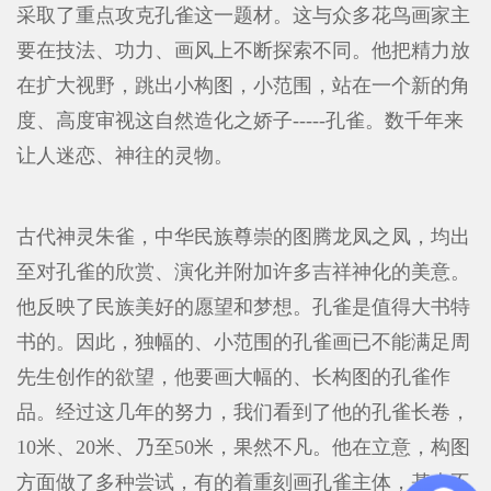
采取了重点攻克孔雀这一题材。这与众多花鸟画家主
要在技法、功力、画风上不断探索不同。他把精力放
在扩大视野，跳出小构图，小范围，站在一个新的角
度、高度审视这自然造化之娇子-----孔雀。数千年来
让人迷恋、神往的灵物。
古代神灵朱雀，中华民族尊崇的图腾龙凤之凤，均出
至对孔雀的欣赏、演化并附加许多吉祥神化的美意。
他反映了民族美好的愿望和梦想。孔雀是值得大书特
书的。因此，独幅的、小范围的孔雀画已不能满足周
先生创作的欲望，他要画大幅的、长构图的孔雀作
品。经过这几年的努力，我们看到了他的孔雀长卷，
10米、20米、乃至50米，果然不凡。他在立意，构图
方面做了多种尝试，有的着重刻画孔雀主体，基本不